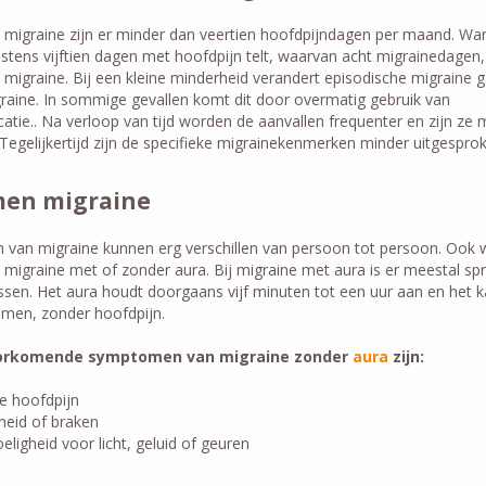
e migraine zijn er minder dan veertien hoofdpijndagen per maand. W
tens vijftien dagen met hoofdpijn telt, waarvan acht migrainedagen, 
 migraine. Bij een kleine minderheid verandert episodische migraine
raine. In sommige gevallen komt dit door overmatig gebruik van
tie.. Na verloop van tijd worden de aanvallen frequenter en zijn ze m
 Tegelijkertijd zijn de specifieke migrainekenmerken minder uitgespro
en migraine
an migraine kunnen erg verschillen van persoon tot persoon. Ook 
migraine met of zonder aura. Bij migraine met aura is er meestal sp
issen. Het aura houdt doorgaans vijf minuten tot een uur aan en het 
omen, zonder hoofdpijn.
orkomende symptomen van migraine zonder
aura
zijn:
e hoofdpijn
kheid of braken
eligheid voor licht, geluid of geuren