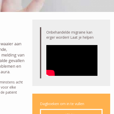
Onbehandelde migraine kan
erger worden! Laat je helpen
 waaier aan
nde,
n melding van
aalde gevallen
roblemen en
 aura.
 minstens acht
 voor elke
 de patiënt
Dagboeken om in te vullen