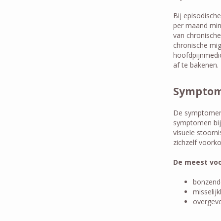
Bij episodisch
per maand mins
van chronische
chronische mig
hoofdpijnmedica
af te bakenen.
Symptom
De symptomen v
symptomen bij 
visuele stoorn
zichzelf voork
De meest vo
bonzend
misselij
overgevo