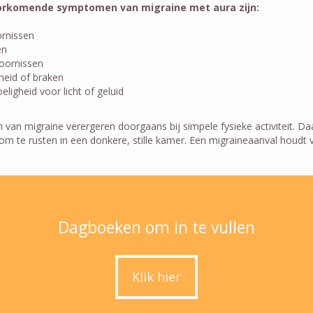
rkomende symptomen van migraine met aura zijn:
ornissen
en
oornissen
kheid of braken
ligheid voor licht of geluid
an migraine verergeren doorgaans bij simpele fysieke activiteit. D
om te rusten in een donkere, stille kamer. Een migraineaanval houdt vi
Dagboeken om in te vullen
Klik hier