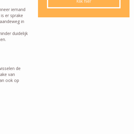
Klik hier
anneer iemand
is er sprake
 gaandeweg in
inder duidelijk
ken.
wisselen de
rake van
kan ook op