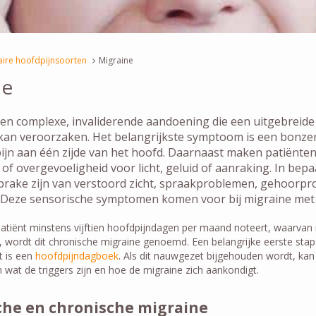
aire hoofdpijnsoorten
Migraine
ne
een complexe, invaliderende aandoening die een uitgebreide
an veroorzaken. Het belangrijkste symptoom is een bonze
ijn aan één zijde van het hoofd. Daarnaast maken patiënte
 of overgevoeligheid voor licht, geluid of aanraking. In bep
prake zijn van verstoord zicht, spraakproblemen, gehoorp
. Deze sensorische symptomen komen voor bij migraine met
tiënt minstens vijftien hoofdpijndagen per maand noteert, waarvan
 wordt dit chronische migraine genoemd. Een belangrijke eerste stap
t is een
hoofdpijndagboek
. Als dit nauwgezet bijgehouden wordt, kan
n wat de triggers zijn en hoe de migraine zich aankondigt.
che en chronische migraine