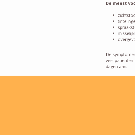
De meest voo
zichtsto
tinteling
spraakst
misselij
overgevoe
De symptomen v
veel patiënten 
dagen aan.