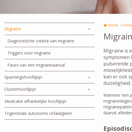
Home
Prim
Migraine
Migrai
Diagnostische criteria van migraine
Migraine is 
Triggers voor migraine
symptomen k
pulserende p
Fases van een migraineaanval
misselijkheid
kan er ook s
Spanningshoofdpijn
duizeligheid
Clusterhoofdpijn
Wanneer een pa
migrainedagen,
Medicatie afhankelijke hoofdpijn
migrainepatiën
daaruit afleide
Trigeminale autonome cefalalgieën
Episodis