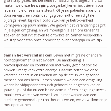
grote stap gezet: het betalend lidmaatschap is afgeschaft. Zo
maken we
onze beweging
toegankelijker en inclusiever voor
iedereen die onze missie steunt. Of je nu patiënten naar ons
doorverwijst, een ontmoetingsgroep leidt of een digitale
bijdrage levert: bij vzw Hoofd-Stuk kan je betrokkenheid
vormgeven op jouw manier. We geloven dat verandering begint
in je eigen omgeving, en we moedigen je aan om kansen te
zoeken en zelf initiatieven te ontwikkelen. Samen verspreiden
we stap voor stap onze boodschap over hoofdpijn en welzijn.
Samen het verschil maken!
Leven met migraine of andere
hoofdpijnvormen is niet evident. De aandoening is
onvoorspelbaar en combineren met werk, gezin of sociale
prikkels vraagt vaak extra energie. Daarom zetten we onze
krachten anders in en rekenen we op de steun van gezonde
mensen om ons heen. Samen bouwen we aan een omgeving
waarin hoofdpijnpatiënten zich gehoord en begrepen voelen.
Jouw hulp - of dat nu een kleine actie is of een langdurige inzet -
maakt een wereld van verschil. Wil je meewerken aan een
sterkere gemeenschap? Laat het ons weten, we verwelkomen je
met open armen!