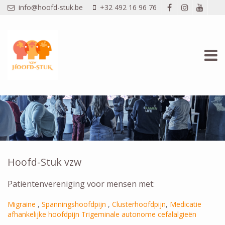
Overslaan en naar de inhoud gaan
info@hoofd-stuk.be
+32 492 16 96 76
Hoofd-Stuk vzw
Patiëntenvereniging voor mensen met:
Migraine
,
Spanningshoofdpijn
,
Clusterhoofdpijn
,
Medicatie
afhankelijke hoofdpijn
Trigeminale autonome cefalalgieën