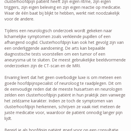
clusterhoofdpijn patiënt heeft zijn eigen ritme, zijn eigen
triggers, zijn eigen beleving en zijn eigen reactie op medicatie.
Waar de één baat bij blijkt te hebben, werkt niet noodzakelijk
voor de andere.
Tijdens een neurologisch onderzoek wordt gekeken naar
lichamelijke symptomen zoals verkleinde pupillen of een
afhangend ooglid. Clusterhoofdpijn kan ook het gevolg zijn van
een onderliggende aandoening. De arts kan bepaalde
diagnostische tests voorstellen om een tumor of een
aneurysma uit te sluiten. De meest gebruikelijke beeldvormende
onderzoeken zijn de CT-scan en de MRI.
Ervaring leert dat het geen overbodige luxe is om meteen een
goede hoofdpijnspecialist of neuroloog te raadplegen. Dit om
de eenvoudige reden dat de meeste huisartsen en neurologen
zelden een clusterhoofdpijn patiënt in hun praktijk zien vanwege
het zeldzame karakter. Indien ze toch de symptomen van
clusterhoofdpijn herkennen, schrijven ze vaak niet meteen de
juiste medicatie voor, waardoor de patiënt onnodig langer pijn
lijdt.
Bereid je als hoofdpijn patiënt goed voor op een consultatie