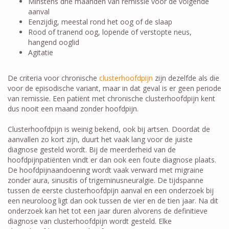
Minstens drie maanden van remissie voor de volgende
aanval
Eenzijdig, meestal rond het oog of de slaap
Rood of tranend oog, lopende of verstopte neus,
hangend ooglid
Agitatie
De criteria voor chronische
clusterhoofdpijn
zijn dezelfde als die
voor de episodische variant, maar in dat geval is er geen periode
van remissie. Een patiënt met chronische clusterhoofdpijn kent
dus nooit een maand zonder hoofdpijn.
Clusterhoofdpijn is weinig bekend, ook bij artsen. Doordat de
aanvallen zo kort zijn, duurt het vaak lang voor de juiste
diagnose gesteld wordt. Bij de meerderheid van de
hoofdpijnpatiënten vindt er dan ook een foute diagnose plaats.
De hoofdpijnaandoening wordt vaak verward met migraine
zonder aura, sinusitis of trigeminusneuralgie. De tijdspanne
tussen de eerste clusterhoofdpijn aanval en een onderzoek bij
een neuroloog ligt dan ook tussen de vier en de tien jaar. Na dit
onderzoek kan het tot een jaar duren alvorens de definitieve
diagnose van clusterhoofdpijn wordt gesteld. Elke