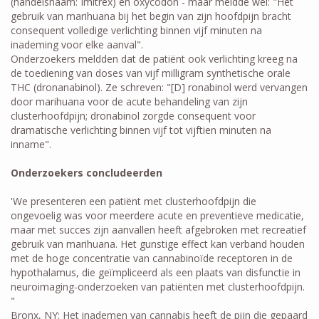
(handelsnaam: Imitrex) en oxycodon - maar meldde wel: "Het
gebruik van marihuana bij het begin van zijn hoofdpijn bracht
consequent volledige verlichting binnen vijf minuten na
inademing voor elke aanval".
Onderzoekers meldden dat de patiënt ook verlichting kreeg na
de toediening van doses van vijf milligram synthetische orale
THC (dronanabinol). Ze schreven: "[D] ronabinol werd vervangen
door marihuana voor de acute behandeling van zijn
clusterhoofdpijn; dronabinol zorgde consequent voor
dramatische verlichting binnen vijf tot vijftien minuten na
inname".
Onderzoekers concludeerden
'We presenteren een patiënt met clusterhoofdpijn die
ongevoelig was voor meerdere acute en preventieve medicatie,
maar met succes zijn aanvallen heeft afgebroken met recreatief
gebruik van marihuana. Het gunstige effect kan verband houden
met de hoge concentratie van cannabinoïde receptoren in de
hypothalamus, die geïmpliceerd als een plaats van disfunctie in
neuroimaging-onderzoeken van patiënten met clusterhoofdpijn.
"
Bronx, NY: Het inademen van cannabis heeft de pijn die gepaard