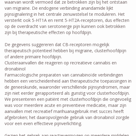
waarvan wordt vermoed dat ze betrokken zijn bij het ontstaan ​​
van migraine. De endogene verbinding anandamide lijkt
pijnsignalering in het centrale zenuwstelsel te moduleren. Het
versterkt ook 5-HT1A en remt 5-HT2A-receptoren, dus effecten
op de overdracht van serotonerge pijn kunnen ook betrokken
zijn bij therapeutische effecten op hoofdpijn.
De gegevens suggereren dat CB-receptoren mogelijk
therapeutisch potentieel hebben bij migraine, clusterhoofdpijn
of andere primaire hoofdpijn.
Clusteraanvallen die reageren op recreatieve cannabis en
dronabinol
Farmacologische preparaten van cannabinoïde verbindingen
hebben een verscheidenheid aan therapeutische toepassingen in
de geneeskunde, waaronder verschillende pijnsyndromen, maar
zijn niet eerder gerapporteerd als gunstig voor clusterhoofdpijn.
We presenteren een patiënt met clusterhoofdpijn die ongevoelig
was voor meerdere acute en preventieve medicatie, maar zijn
aanvallen met recreatief marihuanagebruik met succes heeft
afgebroken; het daaropvolgende gebruik van dronabinol zorgde
voor een even effectieve pijnverlichting.
Gezien het gebrek aan reactievermogen op meerdere middelen,