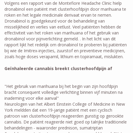
Volgens een rapport van de Montefiore Headache Clinic hielp
dronabinol een patiënt met clusterhoofdpijn door marihuana te
roken en het legale medicinale derivaat ervan te nemen.
Dronabinol is goedgekeurd voor de behandeling van
misselijkheid en verlies van eetlust. Veel patiënten hebben de
effectiviteit van het roken van marihuana of het gebruik van
dronabinol voor pijnverlichting gemeld. . In het licht van dit
rapport lijkt het redelijk om dronabinol te proberen bij patiënten
bij wie de Imitrex-injecties, zuurstof en preventieve medicijnen,
zoals hoge doses verapamil, lithium en topiramaat, mislukten.
Geïnhaleerde cannabis breekt clusterhoofdpijn af
"Het gebruik van marihuana bij het begin van zijn hoofdpijn
bracht consequent volledige verlichting binnen vijf minuten na
inademing voor elke aanval"
Neurologen van het Albert Einstein College of Medicine in New
York meldden dat een 19-jarige patiënt met een cyclisch
patroon van clusterhoofdpijn reageerden gunstig op gerookte
cannabis. De patiënt reageerde niet goed op talrijke traditionele
behandelingen - waaronder prednison, sumatriptan