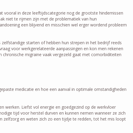
 vooral in deze leeftijdscategorie nog de grootste hindernissen
k niet te rijmen zijn met de problematiek van hun
e aandoening een blijvend en misschien wel erger wordend probleem
elfstandige starten of hebben hun strepen in het bedrijf reeds
e vraag voor werkgerelateerde aanpassingen en kon men rekenen
zien chronische migraine vaak vergezeld gaat met comorbiditeiten
ngepaste medicatie en hoe een aanval in optimale omstandigheden
n werken. Liefst vol energie en goedgezind op de werkvloer
e nodige tijd voor herstel durven en kunnen nemen wanneer ze zich
an zelfzorg en weten zich zo een tijdje te redden, tot het mis loopt