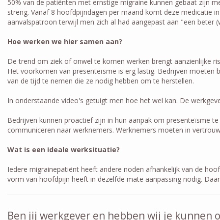
50% van de patiënten met ernstige migraine kunnen gebaat zijn met
streng. Vanaf 8 hoofdpijndagen per maand komt deze medicatie in t
aanvalspatroon terwijl men zich al had aangepast aan "een beter (
Hoe werken we hier samen aan?
De trend om ziek of onwel te komen werken brengt aanzienlijke ris
Het voorkomen van presenteïsme is erg lastig. Bedrijven moeten b
van de tijd te nemen die ze nodig hebben om te herstellen.
In onderstaande video's getuigt men hoe het wel kan. De werkgeve
Bedrijven kunnen proactief zijn in hun aanpak om presenteïsme te 
communiceren naar werknemers. Werknemers moeten in vertrouwen o
Wat is een ideale werksituatie?
Iedere migrainepatiënt heeft andere noden afhankelijk van de hoofd
vorm van hoofdpijn heeft in dezelfde mate aanpassing nodig. Daar
Ben jij werkgever en hebben wij je kunnen 