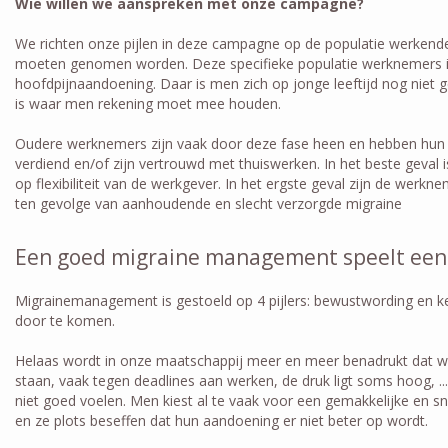
Wie willen we aanspreken met onze campagne?
We richten onze pijlen in deze campagne op de populatie werkende 
moeten genomen worden. Deze specifieke populatie werknemers is i
hoofdpijnaandoening. Daar is men zich op jonge leeftijd nog niet 
is waar men rekening moet mee houden.
Oudere werknemers zijn vaak door deze fase heen en hebben hun we
verdiend en/of zijn vertrouwd met thuiswerken. In het beste ge
op flexibiliteit van de werkgever. In het ergste geval zijn de werk
ten gevolge van aanhoudende en slecht verzorgde migraine
Een goed migraine management speelt een b
Migrainemanagement is gestoeld op 4 pijlers: bewustwording en k
door te komen.
Helaas wordt in onze maatschappij meer en meer benadrukt dat we 
staan, vaak tegen deadlines aan werken, de druk ligt soms hoog, ..
niet goed voelen. Men kiest al te vaak voor een gemakkelijke en snell
en ze plots beseffen dat hun aandoening er niet beter op wordt.