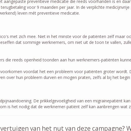
 aangepaste preventieve medicatie die reeds voorhanden is en daardoo
erugbetaling voor 9 maanden per jaar. In de verplichte medicijnvrije
werkend) leven mét preventieve medicatie.
ico's met zich mee. Niet in het minste voor de patiënten zelf maar o
eseffen dat sommige werknemers, om niet uit de toon te vallen, zulle
rs die reeds openheid toonden aan hun werknemers-patiënten kunnen 
voorkomen voordat het een probleem voor patiënten groter wordt. Dat
ver hun probleem durven en mogen praten, zelfs al bij het begin va
pijnaandoening. De prikkelgevoeligheid van een migrainepatiënt kan he
om is het nodig dat de werknemer-patiënt zelf kan aanbrengen wat zij
overtuigen van het nut van deze campagne? Wi