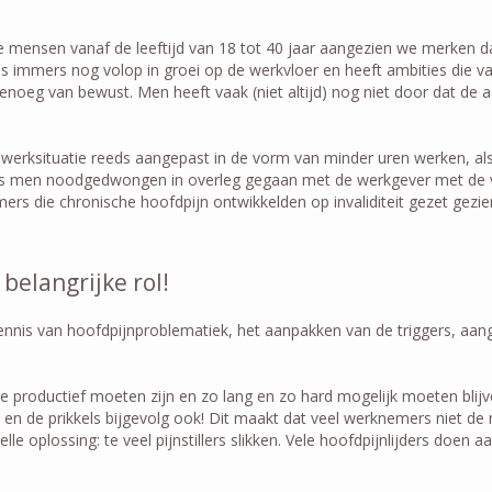
mensen vanaf de leeftijd van 18 tot 40 jaar aangezien we merken dat
mmers nog volop in groei op de werkvloer en heeft ambities die vaa
genoeg van bewust. Men heeft vaak (niet altijd) nog niet door dat d
rksituatie reeds aangepast in de vorm van minder uren werken, als z
val is men noodgedwongen in overleg gegaan met de werkgever met d
nemers die chronische hoofdpijn ontwikkelden op invaliditeit gezet ge
elangrijke rol!
ennis van hoofdpijnproblematiek, het aanpakken van de triggers, aa
productief moeten zijn en zo lang en zo hard mogelijk moeten blijve
. en de prikkels bijgevolg ook! Dit maakt dat veel werknemers niet d
e oplossing: te veel pijnstillers slikken. Vele hoofdpijnlijders doen a