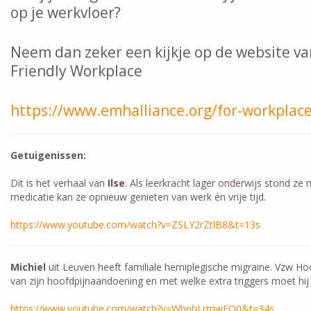
op je werkvloer?
Neem dan zeker een kijkje op de website va
Friendly Workplace
https://www.emhalliance.org/for-workplace
Getuigenissen:
Dit is het verhaal van
Ilse
. Als leerkracht lager onderwijs stond z
medicatie kan ze opnieuw genieten van werk én vrije tijd.
https://www.youtube.com/watch?v=ZSLY2rZtlB8&t=13s
Michiel
uit Leuven heeft familiale hemiplegische migraine. Vzw Ho
van zijn hoofdpijnaandoening en met welke extra triggers moet hi
https://www.youtube.com/watch?v=WbnhLrmwEO0&t=34s